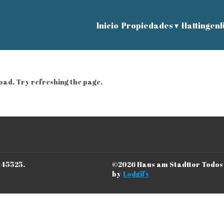
Inicio
Propiedades
▾
Hattingen
ad. Try refreshing the page.
a 45525
.
©
2026
Haus am Stadttor
Todos
by
Lodgify