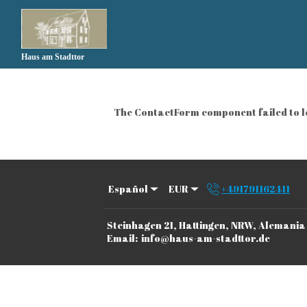
Haus am Stadttor
The ContactForm component failed to lo
Español
EUR
+491791162411
Steinhagen 21, Hattingen, NRW, Alemani
Email
:
info@haus-am-stadttor.de