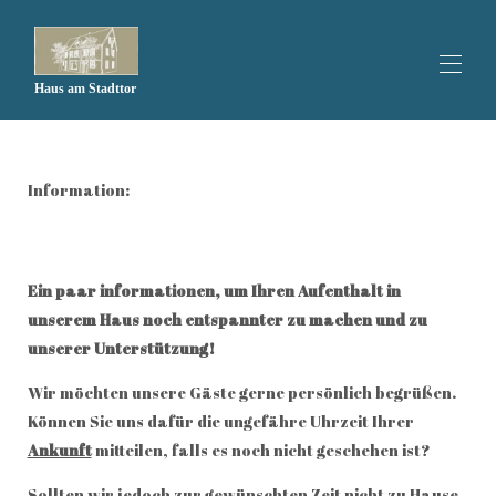
Haus am Stadttor
Zuhause
Alle Objekte
▾
Information:
Hattingen
Empfehlungen
Infos
Kontaktieren Sie uns
Ein paar informationen, um Ihren Aufenthalt in
unserem Haus noch entspannter zu machen und zu
unserer Unterstützung!
Wir möchten unsere Gäste gerne persönlich begrüßen.
Können Sie uns dafür die ungefähre Uhrzeit Ihrer
Ankunft
mitteilen, falls es noch nicht geschehen ist?
Sollten wir jedoch zur gewünschten Zeit nicht zu Hause