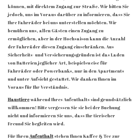
können, mit direktem Zugang zur Straße. Wir bitten Sie
jedoch, uns im Voraus darüber zu informieren, dass Sie
Ihre Fahrräder bei uns unterstellen möchten. Wir
bemühen uns, allen Gästen einen Zugang zu
ermöglichen, aber in der Hochsaison kann die Anzahl
der Fahrräder diesen Zugang einschränken. Aus
Sicherheits- und Versicherungsgründen ist das Laden
von Batterien jeglicher Art, beispielsweise für
Fahrräder oder Powerbanks, nur in den Apartments
und unter Aufsicht gestattet. Wir danken Ihnen im
Voraus für Ihr Verständnis.
Haustiere
während Ihres Aufenthalts sind grundsätzlich
willkommen! Bitte vergessen Sie sie bei der Buchung
nicht und informieren Sie uns, dass Ihr tierischer
Freund Sie begleiten wird.
Für Ihren
Aufenthalt
stehen Ihnen Kaffee & Tee zur