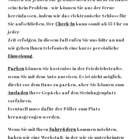
sein: Kein Problem - wir können Sie aus der Ferne
hereinlassen, indem wir das elektronische Schloss für
Sie aufschließen. Der
Check-In
kann somit ab 15 Uhr zu
jeder
Zeit erfolgen. In diesem Fall rufen Sie uns bitte an und
wir geben Ihnen telefonisch eine kurze persönliche
Einweisung
.
Parken
können Sie kostenlos in der Friedrichstraße,
wenn Sie mit dem Auto anreisen. Es ist nicht möglich,
direkt vor dem Haus zu parken, aber Sie können zum
Ausladen
Ihres Gepäcks auf den Steinhagenplatz
vorfahren.
Eventuell muss dafür der Pöller zum Platz
herausgezogen werden.
Wenn Sie mit Ihren
Fahrrädern
kommen möchten,
haben wir eine Werkstatt, in der wir sie unterbringen