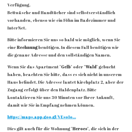
Verfügung.
Bettwäsche und Handtücher sind selbstverständlich
vorhanden, ebenso wie ein Föhn im Badezimmer und
InterNet.
Bitte informieren Sie uns so bald wie möglich, wenn Sie
eine
Rechnung
benötigen. In diesem Fall benötigen wir
die genaue Adresse und den vollständigen Namen.
Wenn Sie das Apartment "
Gelb
" oder "
Wald
" gebucht
haben, beachten Sie bitte, dass es sich nicht in unserem
Haus befindet. Die Adresse lautet Kirchplatz 2, aber der
Zugang erfolgt über den Haldenplatz. Bitte
kontaktieren Sie uns 30 Minuten vor Ihrer Ankunft,
damit wir Sie in Empfang nehmen können.
https://maps.app.goo.gl/VEso1o...
Dies gilt auch für die Wohnung "
Heroes
", die sich in der